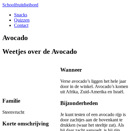
Schoolfruitdigibord
Snacks
Quizzen
Contact
Avocado
Weetjes over de Avocado
Wanneer
Verse avocado’s liggen het hele jaar
door in de winkel. Avocado’s komen
uit Afrika, Zuid-Amerika en Israël.
Familie
Bijzonderheden
Steenvrucht
Je kunt testen of een avocado rijp is
door zachtjes aan de bovenkant te
Korte omschrijving
drukken (waar het steeltje zat). Als
hij daar zacht aanvoelt, is hij rijp.