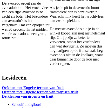
De avocado groeit aan de
avocadoboom. Het vruchtvlees
Als je de pit in de avocado hoort
van een rijpe avocado is zo
‘rammelen’ dan is deze overrijp.
zacht als boter. Het bijzondere
Waarschijnlijk heeft het vruchtvlees
aan avocado’s is het
dan zwarte plekken.
vetgehalte. Dat kan oplopen tot
De meeste avocado’s die je in de
wel 30 procent. In het midden
winkel koopt, zijn nog niet helemaal
van de avocado zit een grote,
rijp. Onrijp zijn ze beter te
ronde pit.
vervoeren, omdat het vruchtvlees
dan wat steviger is. Ze moeten dus
nog narijpen op de fruitschaal. Leg
avocado’s niet in de koelkast, want
daar kunnen ze door de kou niet
verder rijpen.
Lesideeën
Oefenen met Engelse termen van fruit
Oefenen met Engelse termen van tropisch fruit
De kleuren van groente en fruit
Schoolfruitdigibord