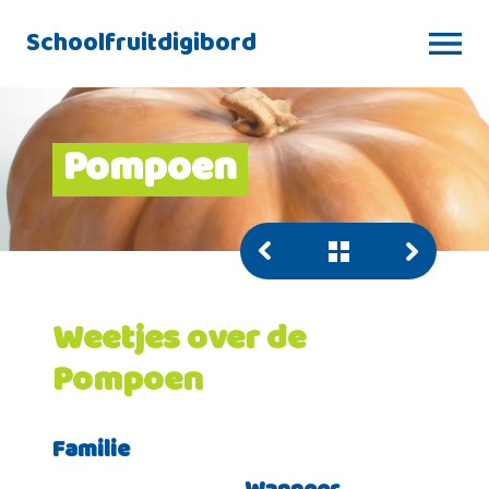
Schoolfruitdigibord
Pompoen
Weetjes over de
Pompoen
Familie