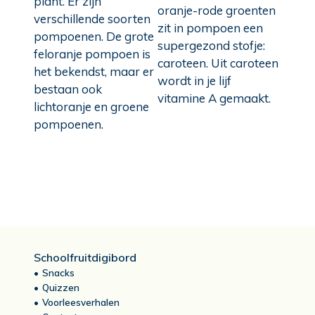
plant. Er zijn
oranje-rode groenten
verschillende soorten
zit in pompoen een
pompoenen. De grote
supergezond stofje:
feloranje pompoen is
caroteen. Uit caroteen
het bekendst, maar er
wordt in je lijf
bestaan ook
vitamine A gemaakt.
lichtoranje en groene
pompoenen.
Schoolfruitdigibord
Snacks
Quizzen
Voorleesverhalen