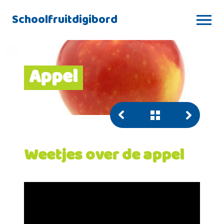
Schoolfruitdigibord
Appel
Weetjes over de appel