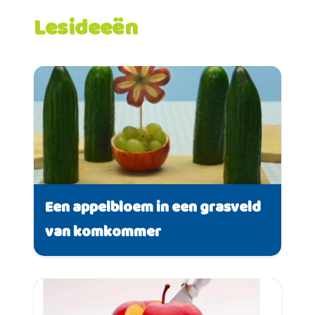
Lesideeën
Een appelbloem in een grasveld
van komkommer