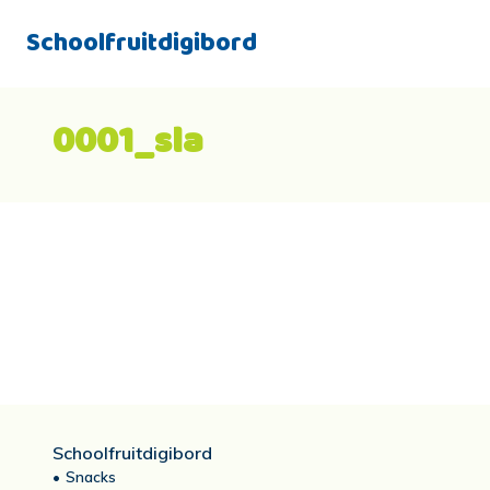
Schoolfruitdigibord
0001_sla
Schoolfruitdigibord
Snacks