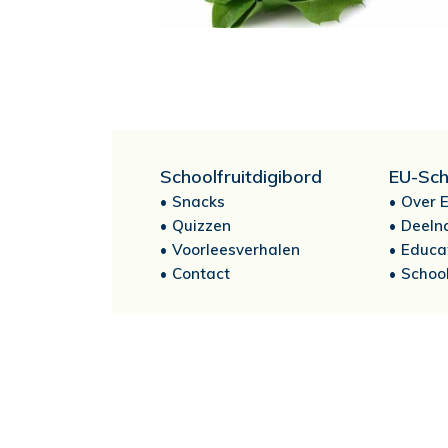
Schoolfruitdigibord
EU-Sch
Snacks
Over E
Quizzen
Deeln
Voorleesverhalen
Educa
Contact
School