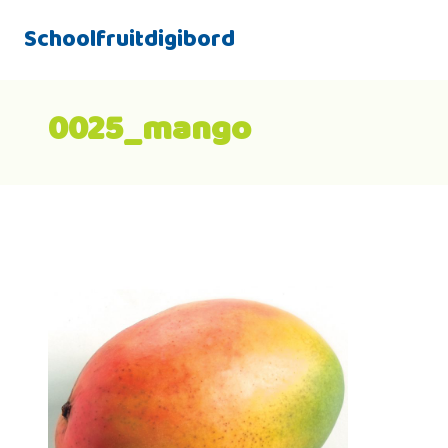
Schoolfruitdigibord
0025_mango