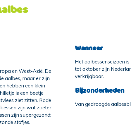
Aalbes
Wanneer
Het aalbessenseizoen is i
tot oktober zijn Nederla
uropa en West-Azië. De
verkrijgbaar.
 aalbes, maar er zijn
sen hebben een klein
Bijzonderheden
illetje is een beetje
vlees ziet zitten. Rode
Van gedroogde aalbesbla
bessen zijn wat zoeter
essen zijn supergezond:
zonde stofjes.