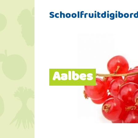
Schoolfruitdigibor
Aalbes