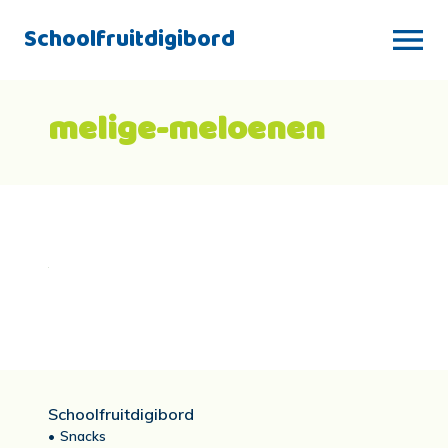
Schoolfruitdigibord
melige-meloenen
Schoolfruitdigibord
Snacks