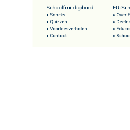
Schoolfruitdigibord
EU-Sch
Snacks
Over E
Quizzen
Deeln
Voorleesverhalen
Educa
Contact
School