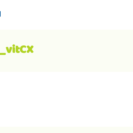
d
_vitCX