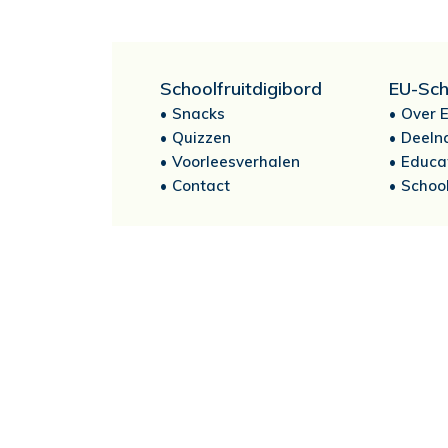
Schoolfruitdigibord
EU-Sch
Snacks
Over E
Quizzen
Deeln
Voorleesverhalen
Educa
Contact
School