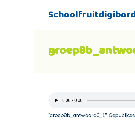
Schoolfruitdigibor
groep8b_antwo
“groep8b_antwoord6_1”. Gepubliceer