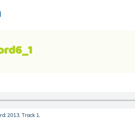
d
ord6_1
d: 2013. Track 1.