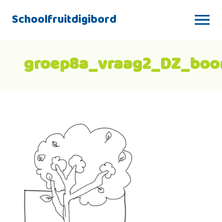
Schoolfruitdigibord
groep8a_vraag2_DZ_bo