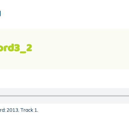
d
ord3_2
d: 2013. Track 1.