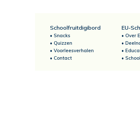
Schoolfruitdigibord
EU-Sch
Snacks
Over E
Quizzen
Deeln
Voorleesverhalen
Educa
Contact
School