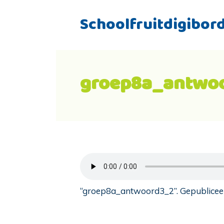
Schoolfruitdigibor
groep8a_antwo
“groep8a_antwoord3_2”. Gepubliceer