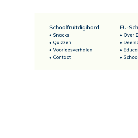
Schoolfruitdigibord
EU-Sch
Snacks
Over E
Quizzen
Deeln
Voorleesverhalen
Educa
Contact
School