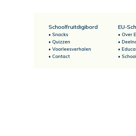
Schoolfruitdigibord
EU-Sch
Snacks
Over E
Quizzen
Deeln
Voorleesverhalen
Educa
Contact
School