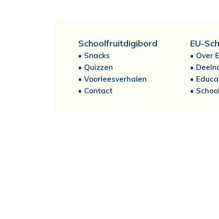
Schoolfruitdigibord
EU-Sch
Snacks
Over E
Quizzen
Deeln
Voorleesverhalen
Educa
Contact
School