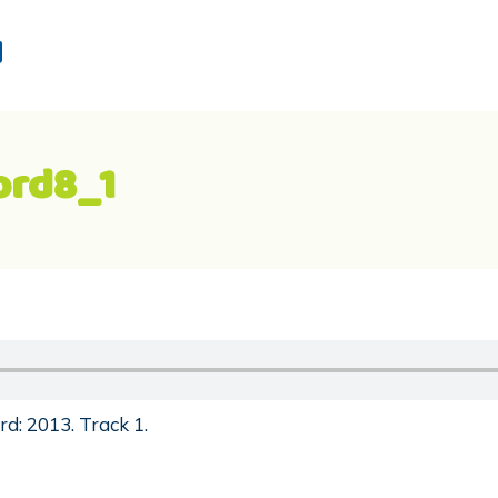
d
ord8_1
d: 2013. Track 1.