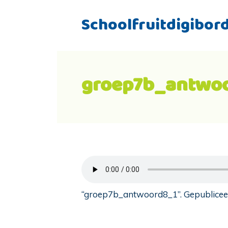
Schoolfruitdigibor
groep7b_antwo
“groep7b_antwoord8_1”. Gepubliceer