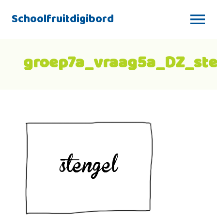
Schoolfruitdigibord
groep7a_vraag5a_DZ_ste