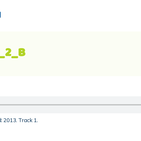
d
_2_B
 2013. Track 1.