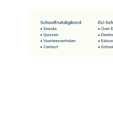
Schoolfruitdigibord
EU-Sch
Snacks
Over E
Quizzen
Deeln
Voorleesverhalen
Educa
Contact
School