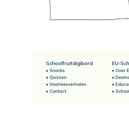
Schoolfruitdigibord
EU-Sch
Snacks
Over E
Quizzen
Deeln
Voorleesverhalen
Educa
Contact
School