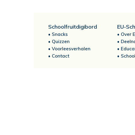
Schoolfruitdigibord
EU-Sch
Snacks
Over E
Quizzen
Deeln
Voorleesverhalen
Educa
Contact
School