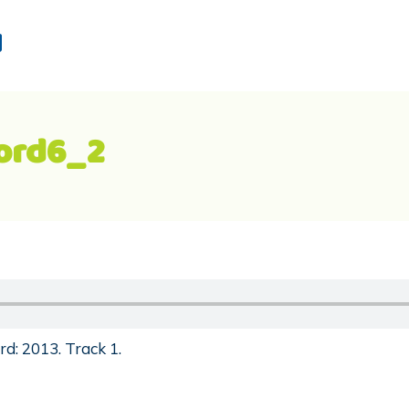
d
ord6_2
d: 2013. Track 1.