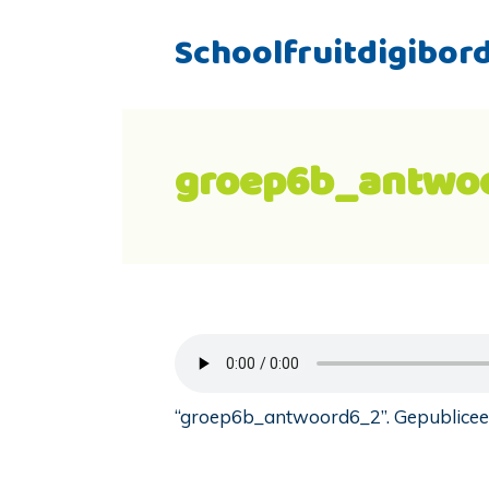
Schoolfruitdigibor
groep6b_antwo
“groep6b_antwoord6_2”. Gepubliceer