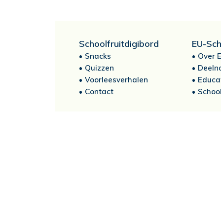
Schoolfruitdigibord
EU-Sch
Snacks
Over E
Quizzen
Deeln
Voorleesverhalen
Educa
Contact
School