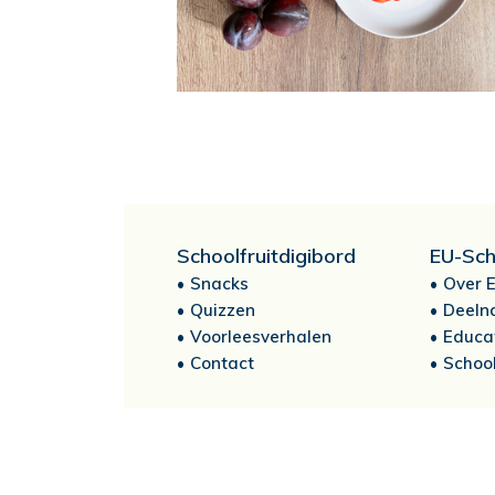
Schoolfruitdigibord
EU-Sch
Snacks
Over E
Quizzen
Deeln
Voorleesverhalen
Educa
Contact
School