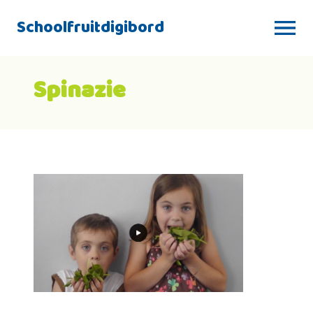
Schoolfruitdigibord
Spinazie