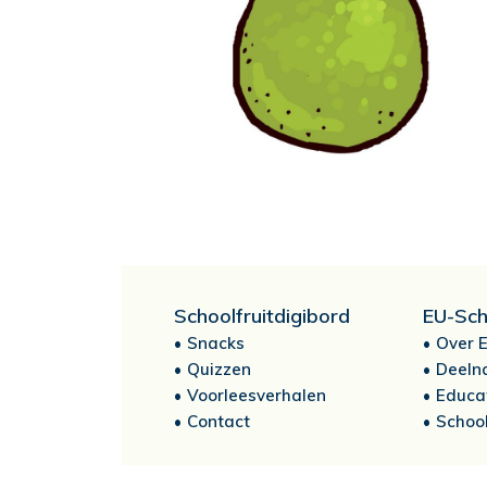
Schoolfruitdigibord
EU-Sch
Snacks
Over E
Quizzen
Deeln
Voorleesverhalen
Educa
Contact
School