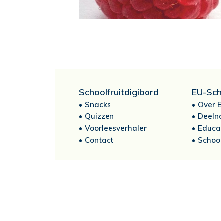
Schoolfruitdigibord
EU-Sch
Snacks
Over E
Quizzen
Deeln
Voorleesverhalen
Educa
Contact
School