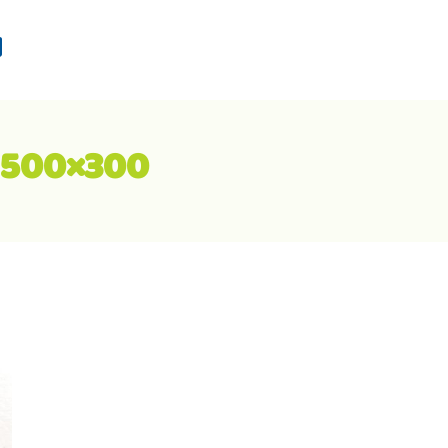
d
-500×300