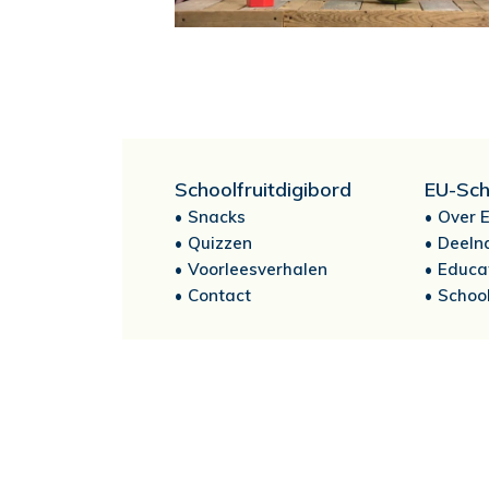
Schoolfruitdigibord
EU-Sch
Snacks
Over E
Quizzen
Deeln
Voorleesverhalen
Educa
Contact
School