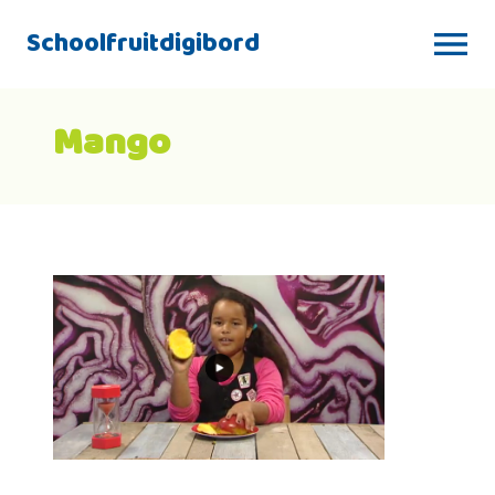
Schoolfruitdigibord
Mango