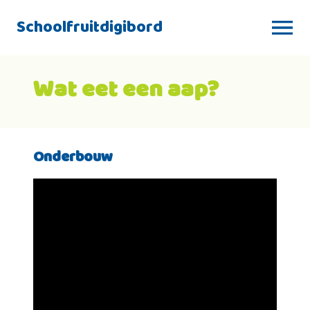
Schoolfruitdigibord
Wat eet een aap?
Onderbouw