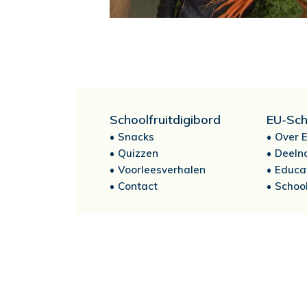
Schoolfruitdigibord
EU-Sch
Snacks
Over E
Quizzen
Deeln
Voorleesverhalen
Educa
Contact
School