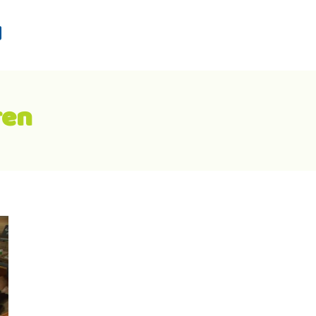
d
ren