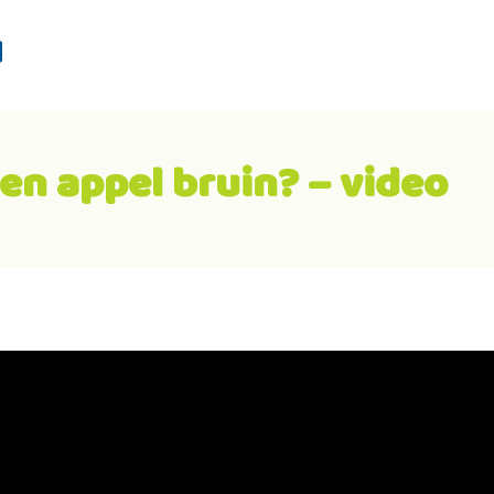
d
n appel bruin? – video