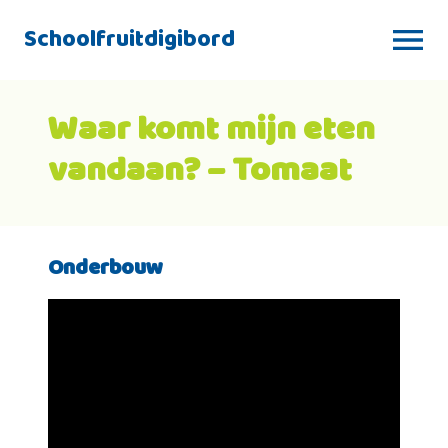
Schoolfruitdigibord
Waar komt mijn eten
vandaan? – Tomaat
Onderbouw