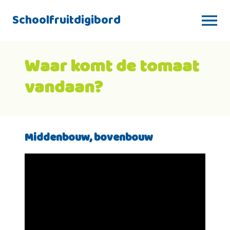
Schoolfruitdigibord
Waar komt de tomaat
vandaan?
Middenbouw, bovenbouw