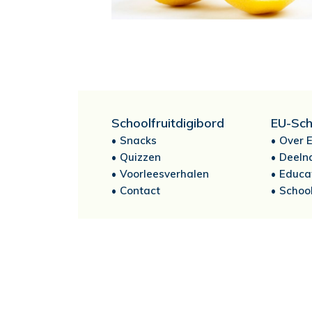
Schoolfruitdigibord
EU-Sch
Snacks
Over E
Quizzen
Deeln
Voorleesverhalen
Educa
Contact
School