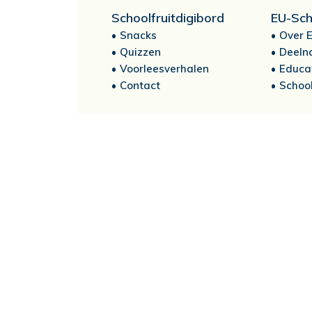
Schoolfruitdigibord
EU-Sch
Snacks
Over E
Quizzen
Deeln
Voorleesverhalen
Educa
Contact
School