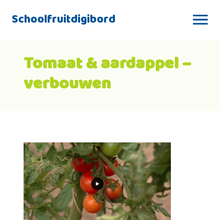
Schoolfruitdigibord
Tomaat & aardappel –
verbouwen