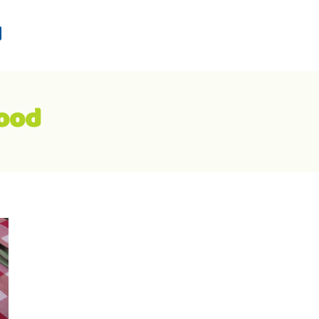
d
rood