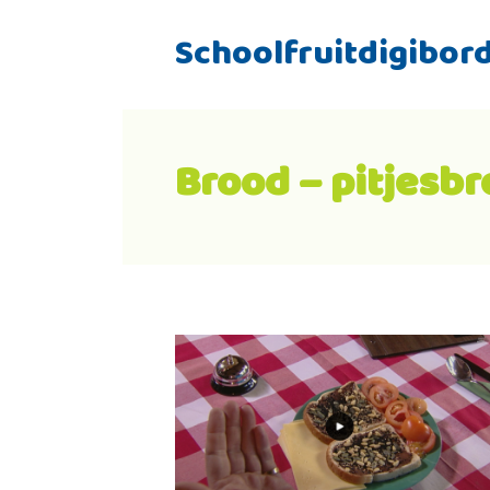
Schoolfruitdigibor
Brood – pitjesb