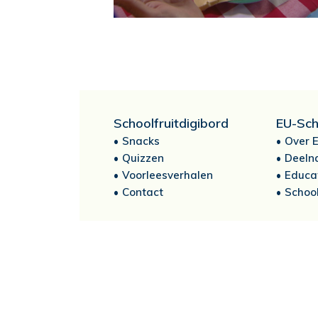
Schoolfruitdigibord
EU-Sch
Snacks
Over E
Quizzen
Deeln
Voorleesverhalen
Educa
Contact
School