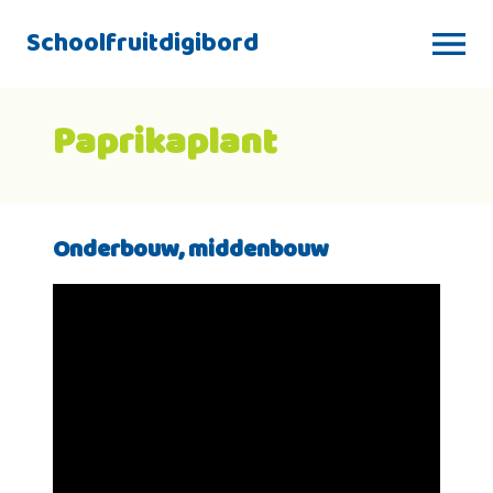
Schoolfruitdigibord
Paprikaplant
Onderbouw, middenbouw