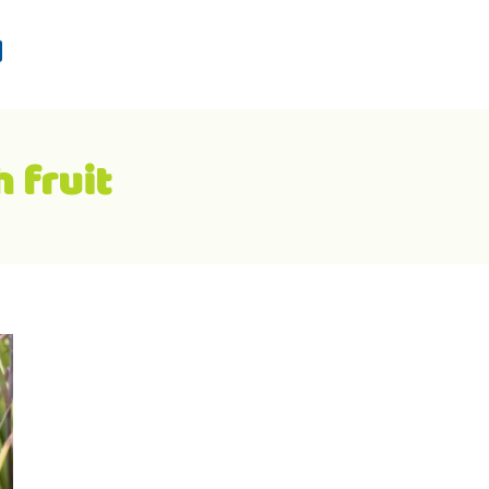
d
 fruit