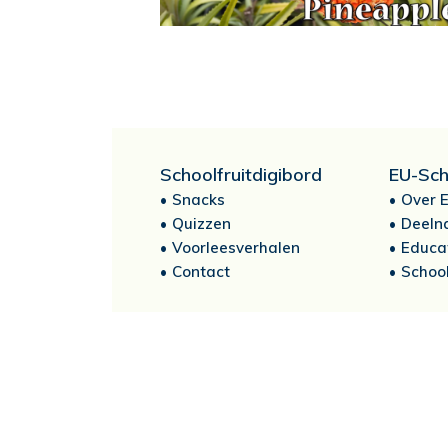
Schoolfruitdigibord
EU-Sch
Snacks
Over E
Quizzen
Deeln
Voorleesverhalen
Educa
Contact
School