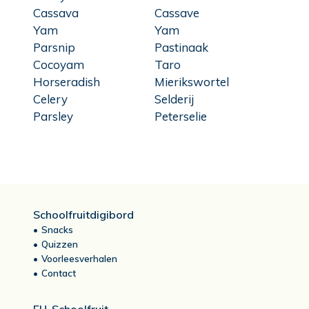
Cassava
Cassave
Yam
Yam
Parsnip
Pastinaak
Cocoyam
Taro
Horseradish
Mierikswortel
Celery
Selderij
Parsley
Peterselie
Schoolfruitdigibord
Snacks
Quizzen
Voorleesverhalen
Contact
EU-Schoolfruit