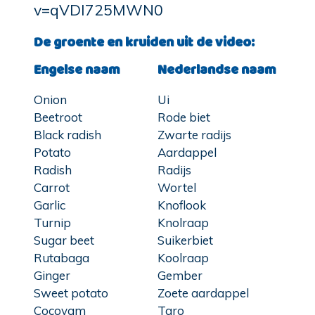
v=qVDI725MWN0
De groente en kruiden uit de video:
Engelse naam
Nederlandse naam
Onion
Ui
Beetroot
Rode biet
Black radish
Zwarte radijs
Potato
Aardappel
Radish
Radijs
Carrot
Wortel
Garlic
Knoflook
Turnip
Knolraap
Sugar beet
Suikerbiet
Rutabaga
Koolraap
Ginger
Gember
Sweet potato
Zoete aardappel
Cocoyam
Taro