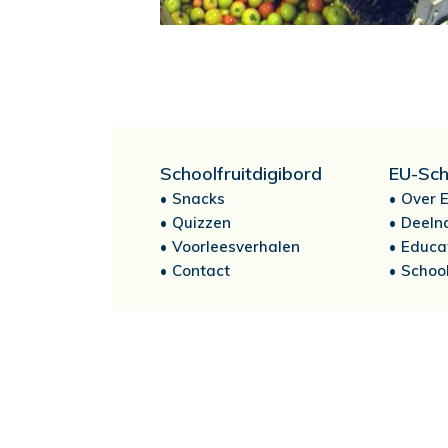
Schoolfruitdigibord
EU-Sch
Snacks
Over E
Quizzen
Deeln
Voorleesverhalen
Educa
Contact
School