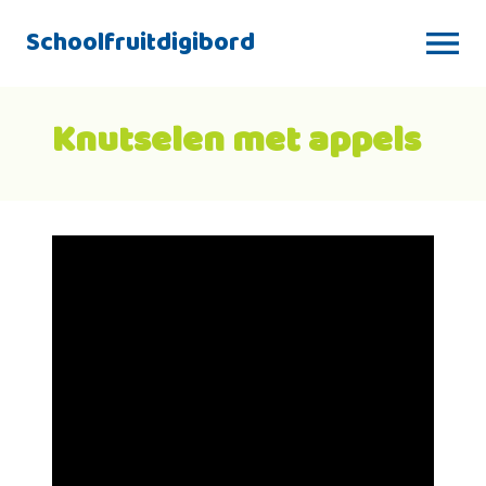
Schoolfruitdigibord
Knutselen met appels