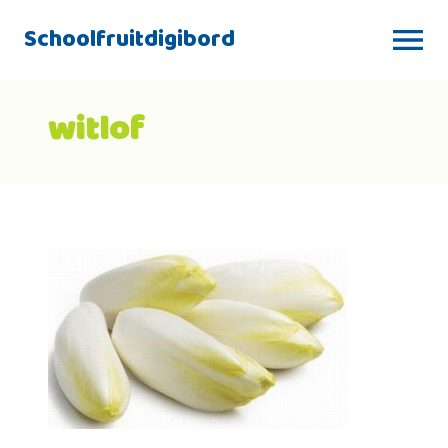
Schoolfruitdigibord
witlof