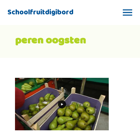
Schoolfruitdigibord
peren oogsten