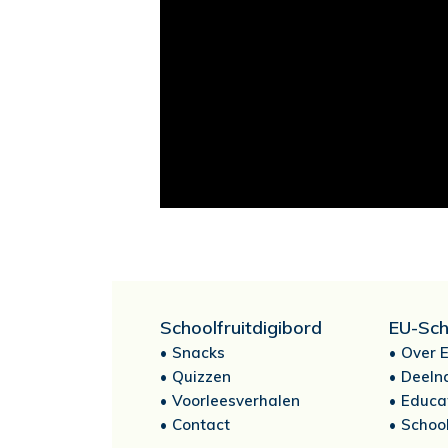
Schoolfruitdigibord
EU-Sch
Snacks
Over E
Quizzen
Deeln
Voorleesverhalen
Educa
Contact
School