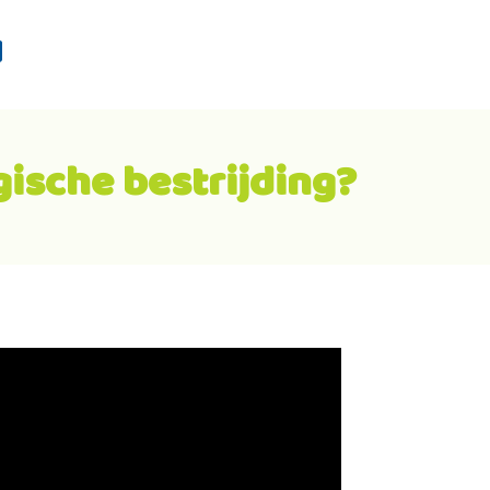
d
gische bestrijding?