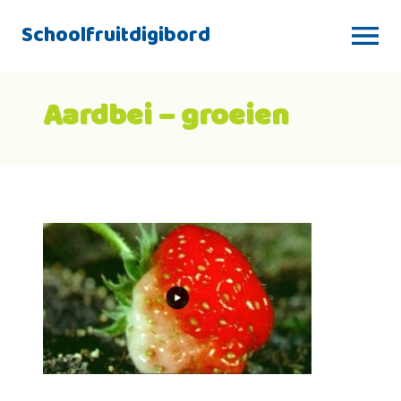
Schoolfruitdigibord
Aardbei – groeien