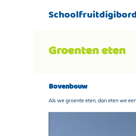
Schoolfruitdigibor
Groenten eten
Bovenbouw
Als we groente eten, dan eten we een