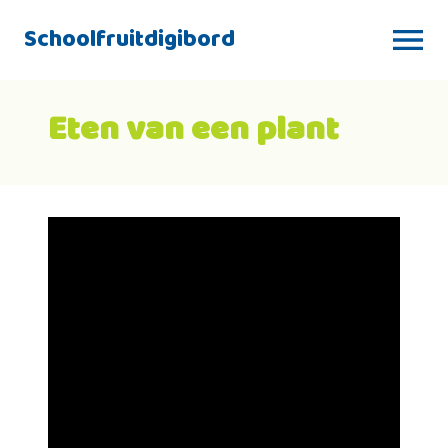
Schoolfruitdigibord
Eten van een plant