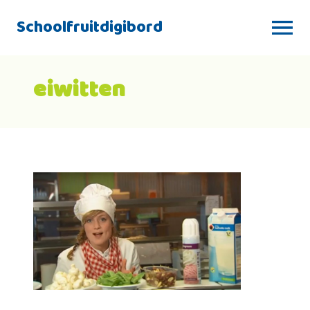
Schoolfruitdigibord
eiwitten