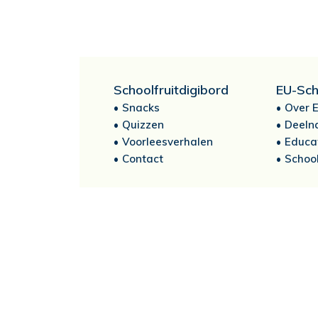
Schoolfruitdigibord
EU-Sch
Snacks
Over E
Quizzen
Deeln
Voorleesverhalen
Educa
Contact
School