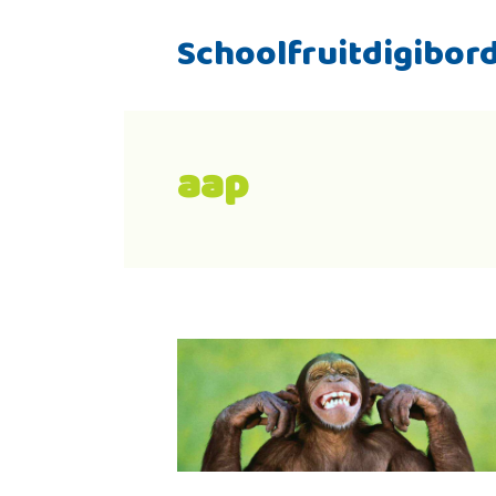
Schoolfruitdigibor
aap