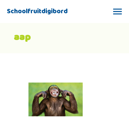
Schoolfruitdigibord
aap