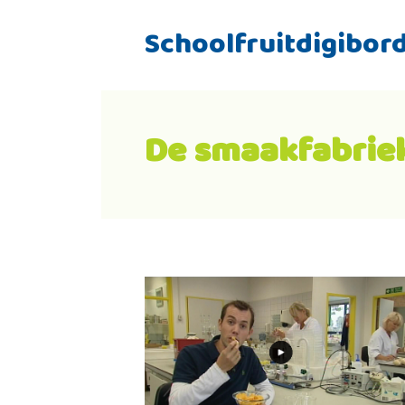
Schoolfruitdigibor
De smaakfabrie