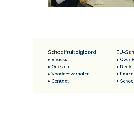
Schoolfruitdigibord
EU-Sch
Snacks
Over E
Quizzen
Deeln
Voorleesverhalen
Educa
Contact
School